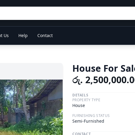
t Us
Help
Contact
House For Sal
රු. 2,500,000.
DETAILS
PROPERTY TYPE
House
FURNISHING STATUS
Semi-Furnished
CONTACT