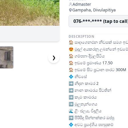
Admaster
Gampaha, Divulapitiya
076-***-**** (tap to call
DESCRIPTION
🏠️ සාදාගෙනඑන නිවසක් සමග ඉඩ
😍 මුදල් අයකරනු ලබන්නේ ඉඩම
🏠️ ගම්පහා දිවුලපිටිය
❯
🏠️ ඉඩමේ ප්‍රමාණය 17.50
🏠️ ඉඩමේ සිට ප්‍රධාන පාරට 300M
💠 නිවසේ
➡️ නිදන කාමර 2
➡️ නාන කාමරය පිටතින්
➡️ කෑම කාමරය
➡️ මුලුතැන්ගෙය
🌊 ළිං ජලය, විදුලිය
➡️ පිරිසිදු සින්නක්කර ඔප්පු
💠 අවට ප්‍රදේශිය පහසුකම්