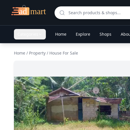
Categories
Home
Explore
Shops
Abou
Home
/
Property
/
House For Sale