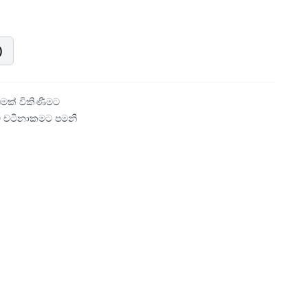
)
මක් විකිණීමට
ේ වටිනාකමට පමනි