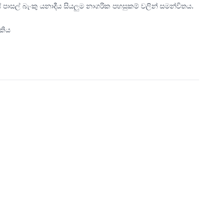
 පාසල් බැංකු යනාදීය සියලුම නාගරික පහසුකම් වලින් සමන්විතය.
කිය