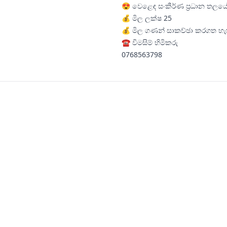
😍 වෙළෙඳ සංකීර්ණ ප්‍රධාන තලයේ
💰 මිල ලක්ෂ 25
💰 මිල ගණන් සාකච්ඡා කරගත හැ
☎️ විමසිම් හිමිකරු
0768563798