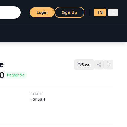
Login
Sign Up
EN
|
සි
e
Save
00
Negotiable
STATUS
For Sale