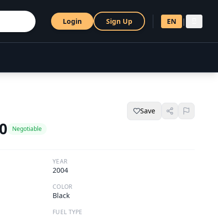
Login
Sign Up
EN
|
සි
Save
00
Negotiable
YEAR
2004
COLOR
Black
FUEL TYPE