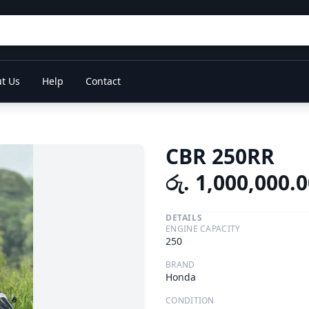
t Us
Help
Contact
CBR 250RR
රු. 1,000,000.
DETAILS
ENGINE CAPACITY
250
BRAND
Honda
CONDITION