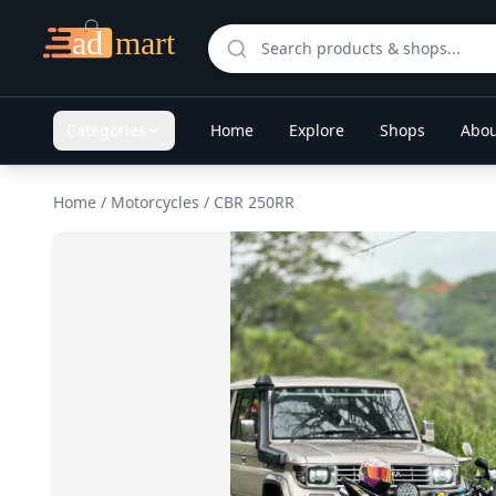
Categories
Home
Explore
Shops
Abou
Home
/
Motorcycles
/
CBR 250RR