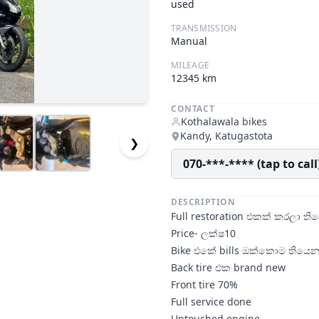
used
TRANSMISSION
Manual
MILEAGE
12345
km
CONTACT
Kothalawala bikes
Kandy, Katugastota
❯
070-***-**** (tap to call
DESCRIPTION
Full restoration එකක් කරලා ත
Price- ලක්ෂ10
Bike එකේ bills ඔක්කොම තියෙ
Back tire එක brand new
Front tire 70%
Full service done
Untouched engine