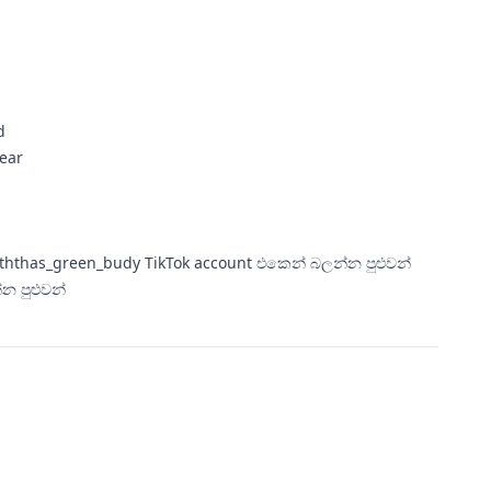
d
lear
koththas_green_budy TikTok account එකෙන් බලන්න පුළුවන්
න පුළුවන්