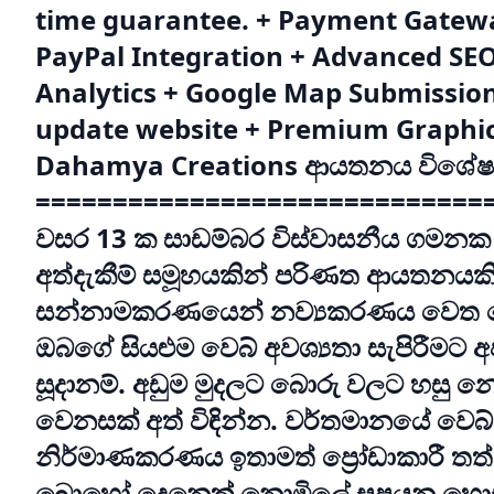
time guarantee. + Payment Gatewa
PayPal Integration + Advanced SE
Analytics + Google Map Submission
update website + Premium Graphic
Dahamya Creations ආයතනය විශේෂ
=============================
වසර 13 ක සාඩම්බර විස්වාසනීය ගමන
අත්දැකීම් සමූහයකින් පරිණත ආයතනයක
සන්නාමකරණයෙන් නව්‍යකරණය වෙත ග
ඔබගේ සියළුම වෙබ් අවශ්‍යතා සැපිරීමට
සූදානම්. අඩුම මුදලට බොරු වලට හසු නො
වෙනසක් අත් විඳින්න. වර්තමානයේ වෙබ්
නිර්මාණකරණය ඉතාමත් ප්‍රෝඩාකාරී ත
බොහෝ දෙනෙක් නොමිලේ සපයන හොස්ට