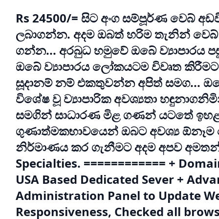
Rs 24500/= සිට අංග සම්පූර්ණ වෙබ් අඩ
ලබාගන්න. අදම ඔබත් හරිම තැනින් වෙබ් 
ගන්න... අරබුධ හමුවේ ඔබේ ව්‍යාපාරය ප
ඔබේ ව්‍යාපාරය ලෝකයටම විවෘත කිරීමට අ
සූදානම් නම් එකතුවන්න අපිත් සමග... ඔ
විශේෂ වූ ව්‍යාපාරික අවශ්‍යතා හඳුනාගනි
සමගින් සාධාරණ මිළ ගණන් යටතේ ඉහ
ගුණාත්මකභාවයෙන් ඔබට අවශ්‍ය ඕනෑම 
නිර්මාණය කර ගැනීමට අදම අපව අමතන
Specialties. ============ + Domai
USA Based Dedicated Sever + Adva
Administration Panel to Update We
Responsiveness, Checked all brow