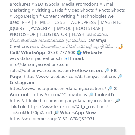
Brochures * SEO & Social Media Promotions * Email
Marketing * Visiting Cards * Video Shoots * Photo Shoots
* Logo Design * Content Writing * Technologies we
used: PHP | HTML 5 | CSS 3 | WORDPRESS | MAGENTO |
JQUERY | JAVASCRIPT | MYSQL | BOOTSTRAP |
PHOTOSHOP | ILLUSTRATOR | FLASH. ඔබේ ඕනෑම
නිර්මාණාත්මක අවශ්‍යතාවයක් ඉටු කරදීමට Dahamya
Creations අප කාර්යමණ්ඩලය නිරන්තරව සැදී පැහැදී සිටී..... 🤳
𝗖𝗮𝗹𝗹/ 𝗪𝗵𝗮𝘁𝘀𝗔𝗽𝗽: 075 0 777 900 🌍 𝗪𝗲𝗯𝘀𝗶𝘁𝗲:
www.dahamyacreations.lk 📧 𝗘𝗺𝗮𝗶𝗹:
info@dahamyacreations.com |
sales@dahamyacreations.com 𝗙𝗼𝗹𝗹𝗼𝘄 𝘂𝘀 𝗼𝗻: 🔎 𝗙𝗕
𝗣𝗮𝗴𝗲: https://www.facebook.com/dahamyacreations 🔎
𝗜𝗻𝘀𝘁𝗮𝗴𝗿𝗮𝗺:
https://www.instagram.com/dahamyacreations/ 🔎 𝗫
𝗔𝗰𝗰𝗼𝘂𝗻𝘁 : https://x.com/DCinovations 🔎 𝗟𝗶𝗻𝗸𝗲𝗱𝗜𝗻 :
https://lk.linkedin.com/company/dahamyacreations 🔎
𝗧𝗶𝗸𝗧𝗼𝗸: https://www.tiktok.com/@d_c_creations?
_t=8oukUgfS0jh&_r=1 🔎 𝗪𝗵𝗮𝘁𝘀𝗔𝗽𝗽 𝗡𝗼𝘄:
https://wa.me/message/CJ32LW5XQS2CG1