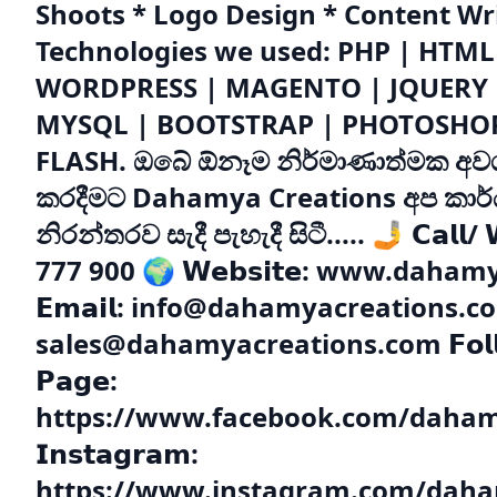
Shoots * Logo Design * Content Wri
Technologies we used: PHP | HTML 
WORDPRESS | MAGENTO | JQUERY |
MYSQL | BOOTSTRAP | PHOTOSHOP
FLASH. ඔබේ ඕනෑම නිර්මාණාත්මක අවශ්
කරදීමට Dahamya Creations අප කා
නිරන්තරව සැදී පැහැදී සිටී..... 🤳 𝗖𝗮𝗹𝗹/ 
777 900 🌍 𝗪𝗲𝗯𝘀𝗶𝘁𝗲: www.daha
𝗘𝗺𝗮𝗶𝗹: info@dahamyacreations.c
sales@dahamyacreations.com 𝗙𝗼𝗹𝗹𝗼𝘄
𝗣𝗮𝗴𝗲:
https://www.facebook.com/daham
𝗜𝗻𝘀𝘁𝗮𝗴𝗿𝗮𝗺:
https://www.instagram.com/daha