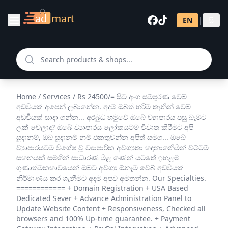
EN
|
සි
Home
/
Services
/
Rs 24500/= සිට අංග සම්පූර්ණ වෙබ්
අඩවියක් අපෙන් ලබාගන්න. අදම ඔබත් හරිම තැනින් වෙබ්
අඩවියක් සාදා ගන්න... අරබුධ හමුවේ ඔබේ ව්‍යාපාරය පසු බෑමට
ලක් වෙලාද? ඔබේ ව්‍යාපාරය ලෝකයටම විවෘත කිරීමට අපි
සූදානම්, ඔබ සූදානම් නම් එකතුවන්න අපිත් සමග... ඔබේ
ව්‍යාපාරයටම විශේෂ වූ ව්‍යාපාරික අවශ්‍යතා හඳුනාගනිමින් වට්ටම්
සහනයක් සමගින් සාධාරණ මිළ ගණන් යටතේ ඉහළම
ගුණාත්මකභාවයෙන් ඔබට අවශ්‍ය ඕනෑම වෙබ් අඩවියක්
නිර්මාණය කර ගැනීමට අදම අපව අමතන්න. Our Specialties.
============ + Domain Registration + USA Based
Dedicated Sever + Advance Administration Panel to
Update Website Content + Responsiveness, Checked all
browsers and 100% Up-time guarantee. + Payment