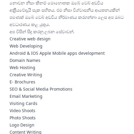
නොවන නිසා කිනම් මොහොතක ඔබේ වෙබ් අඩවිය
අක‍්‍රීයවේදැයි සැක සහිතය. එම නිසා විශ්වාසනීය ආයතනයකින්
පමණක් ඔබේ වෙබ් අඩවිය නිර්මාණය කරගන්නා ලෙස අප ඔබට
අවධාරණය කළ යුතුය.
අප විසින් සිදු කරනු ලබන සේවාවන්.
Creative web design
Web Developing
Android & IOS Apple Mobile apps development
Domain Names
Web Hosting
Creative Writing
E- Brochures
SEO & Social Media Promotions
Email Marketing
Visiting Cards
Video Shoots
Photo Shoots
Logo Design
Content Writing