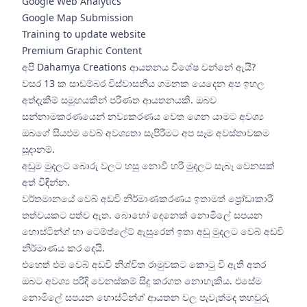
Google Web Analytics
Google Map Submission
Training to update website
Premium Graphic Content
අපි Dahamya Creations ආයතනය විශේෂ වන්නේ ඇයි?
වසර 13 ක සාඩම්බර විස්වාසනීය ගමනක යෙදෙන අප ඉහල
අත්දැකීම් සමූහයකින් පරිණත ආයතනයකි. ඔබව
සන්නාමකරණයෙන් නව්‍යකරණය වෙත ගෙන යාමට අවශ්‍ය
ඔබගේ සියළුම වෙබ් අවශ්‍යතා සැපිරීමට අප සෑම අවස්තාවකම
සූදානම්.
අඩුම මුදලට බොරු වලට හසු නොවී හරි මුදලට සැබෑ වෙනසක්
අත් විඳින්න.
වර්තමානයේ වෙබ් අඩවි නිර්මාණකරණය ඉතාමත් ප්‍රෝඩාකාරී
තත්වයකට පත්ව ඇත. බොහෝ දෙනෙක් නොමිලේ සපයන
හොස්ටින්ග් හා ටෙම්ප්ලේට් ඇසුරෙන් ඉතා අඩු මුදලට වෙබ් අඩවි
නිර්මාණය කර දෙයි.
එහෙත් එම වෙබ් අඩවි නිශ්චිත රාමුවකට කොටු වී ඇති අතර
ඔබට අවශ්‍ය පරිදි වෙනස්කම් සිදු කරගත නොහැකිය. එසේම
නොමිලේ සපයන හොස්ටින්ග් ආයතන වල පැවැත්මද තහවුරු