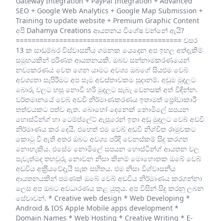
Gateway Integration + PayPal Integration + Advanced
SEO + Google Web Analytics + Google Map Submission +
Training to update website + Premium Graphic Content
අපි Dahamya Creations ආයතනය විශේෂ වන්නේ ඇයි?
========================================== වසර
13 ක සාඩම්බර විස්වාසනීය ගමනක යෙදෙන අප ඉහල අත්දැකීම්
සමූහයකින් පරිණත ආයතනයකි. ඔබව සන්නාමකරණයෙන්
නව්‍යකරණය වෙත ගෙන යාමට අවශ්‍ය ඔබගේ සියළුම වෙබ්
අවශ්‍යතා සැපිරීමට අප සෑම අවස්තාවකම සූදානම්. අඩුම මුදලට
බොරු වලට හසු නොවී හරි මුදලට සැබෑ වෙනසක් අත් විඳින්න.
වර්තමානයේ වෙබ් අඩවි නිර්මාණකරණය ඉතාමත් ප්‍රෝඩාකාරී
තත්වයකට පත්ව ඇත. බොහෝ දෙනෙක් නොමිලේ සපයන
හොස්ටින්ග් හා ටෙම්ප්ලේට් ඇසුරෙන් ඉතා අඩු මුදලට වෙබ් අඩවි
නිර්මාණය කර දෙයි. එහෙත් එම වෙබ් අඩවි නිශ්චිත රාමුවකට
කොටු වී ඇති අතර ඔබට අවශ්‍ය පරිදි වෙනස්කම් සිදු කරගත
නොහැකිය. එසේම නොමිලේ සපයන හොස්ටින්ග් ආයතන වල
පැවැත්මද තහවුරු නොවන නිසා කිනම් මොහොතක ඔබේ වෙබ්
අඩවිය අක‍්‍රීයවේදැයි සැක සහිතය. එම නිසා විශ්වාසනීය
ආයතනයකින් පමණක් ඔබේ වෙබ් අඩවිය නිර්මාණය කරගන්නා
ලෙස අප ඔබට අවධාරණය කළ යුතුය. අප විසින් සිදු කරනු ලබන
සේවාවන්. * Creative web design * Web Developing *
Android & IOS Apple Mobile apps development *
Domain Names * Web Hosting * Creative Writing * E-