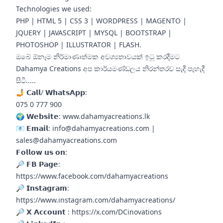
Technologies we used:
PHP | HTML 5 | CSS 3 | WORDPRESS | MAGENTO |
JQUERY | JAVASCRIPT | MYSQL | BOOTSTRAP |
PHOTOSHOP | ILLUSTRATOR | FLASH.
ඔබේ ඕනෑම නිර්මාණාත්මක අවශ්‍යතාවයක් ඉටු කරදීමට
Dahamya Creations අප කාර්යමණ්ඩලය නිරන්තරව සැදී පැහැදී
සිටී.....
🤳 𝗖𝗮𝗹𝗹/ 𝗪𝗵𝗮𝘁𝘀𝗔𝗽𝗽:
075 0 777 900
🌍 𝗪𝗲𝗯𝘀𝗶𝘁𝗲: www.dahamyacreations.lk
📧 𝗘𝗺𝗮𝗶𝗹: info@dahamyacreations.com |
sales@dahamyacreations.com
𝗙𝗼𝗹𝗹𝗼𝘄 𝘂𝘀 𝗼𝗻:
🔎 𝗙𝗕 𝗣𝗮𝗴𝗲:
https://www.facebook.com/dahamyacreations
🔎 𝗜𝗻𝘀𝘁𝗮𝗴𝗿𝗮𝗺:
https://www.instagram.com/dahamyacreations/
🔎 𝗫 𝗔𝗰𝗰𝗼𝘂𝗻𝘁 : https://x.com/DCinovations