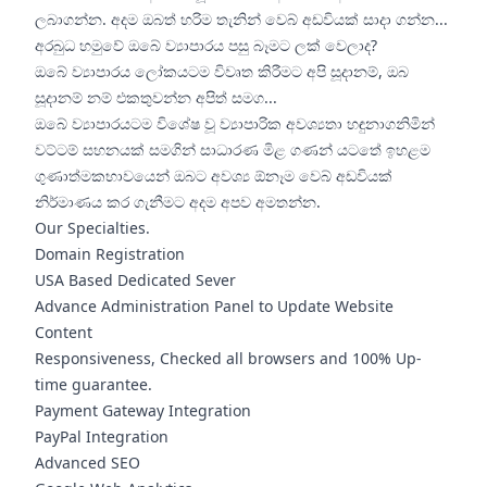
ලබාගන්න. අදම ඔබත් හරිම තැනින් වෙබ් අඩවියක් සාදා ගන්න...
අරබුධ හමුවේ ඔබේ ව්‍යාපාරය පසු බෑමට ලක් වෙලාද?
ඔබේ ව්‍යාපාරය ලෝකයටම විවෘත කිරීමට අපි සූදානම්, ඔබ
සූදානම් නම් එකතුවන්න අපිත් සමග...
ඔබේ ව්‍යාපාරයටම විශේෂ වූ ව්‍යාපාරික අවශ්‍යතා හඳුනාගනිමින්
වට්ටම් සහනයක් සමගින් සාධාරණ මිළ ගණන් යටතේ ඉහළම
ගුණාත්මකභාවයෙන් ඔබට අවශ්‍ය ඕනෑම වෙබ් අඩවියක්
නිර්මාණය කර ගැනීමට අදම අපව අමතන්න.
Our Specialties.
Domain Registration
USA Based Dedicated Sever
Advance Administration Panel to Update Website
Content
Responsiveness, Checked all browsers and 100% Up-
time guarantee.
Payment Gateway Integration
PayPal Integration
Advanced SEO