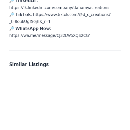
🔎 𝗟𝗶𝗻𝗸𝗲𝗱𝗜𝗻 :
https://lk.linkedin.com/company/dahamyacreations
🔎 𝗧𝗶𝗸𝗧𝗼𝗸: https://www.tiktok.com/@d_c_creations?
_t=8oukUgfS0jh&_r=1
🔎 𝗪𝗵𝗮𝘁𝘀𝗔𝗽𝗽 𝗡𝗼𝘄:
https://wa.me/message/CJ32LW5XQS2CG1
Similar Listings