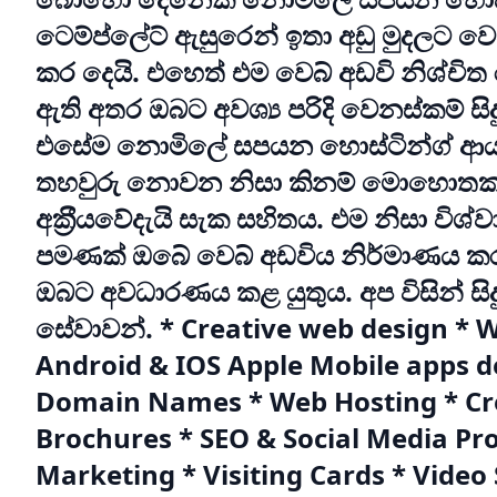
ටෙම්ප්ලේට් ඇසුරෙන් ඉතා අඩු මුදලට වෙ
කර දෙයි. එහෙත් එම වෙබ් අඩවි නිශ්චිත
ඇති අතර ඔබට අවශ්‍ය පරිදි වෙනස්කම් 
එසේම නොමිලේ සපයන හොස්ටින්ග් ආය
තහවුරු නොවන නිසා කිනම් මොහොතක 
අක‍්‍රීයවේදැයි සැක සහිතය. එම නිසා වි
පමණක් ඔබේ වෙබ් අඩවිය නිර්මාණය ක
ඔබට අවධාරණය කළ යුතුය. අප විසින් සි
සේවාවන්. * Creative web design * 
Android & IOS Apple Mobile apps 
Domain Names * Web Hosting * Crea
Brochures * SEO & Social Media Pr
Marketing * Visiting Cards * Video