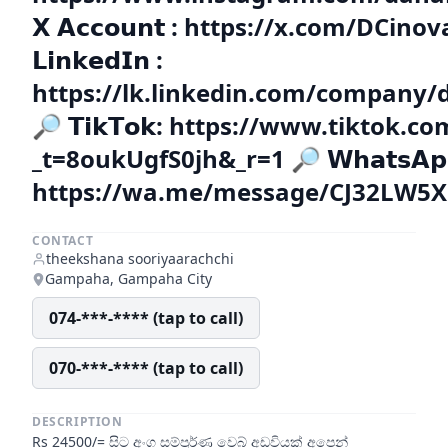
𝗫 𝗔𝗰𝗰𝗼𝘂𝗻𝘁 : https://x.com/DCino
𝗟𝗶𝗻𝗸𝗲𝗱𝗜𝗻 :
https://lk.linkedin.com/company
🔎 𝗧𝗶𝗸𝗧𝗼𝗸: https://www.tiktok.
_t=8oukUgfS0jh&_r=1 🔎 𝗪𝗵𝗮𝘁𝘀𝗔𝗽
https://wa.me/message/CJ32LW5
CONTACT
theekshana sooriyaarachchi
Gampaha, Gampaha City
074-***-**** (tap to call)
070-***-**** (tap to call)
DESCRIPTION
Rs 24500/= සිට අංග සම්පූර්ණ වෙබ් අඩවියක් අපෙන්